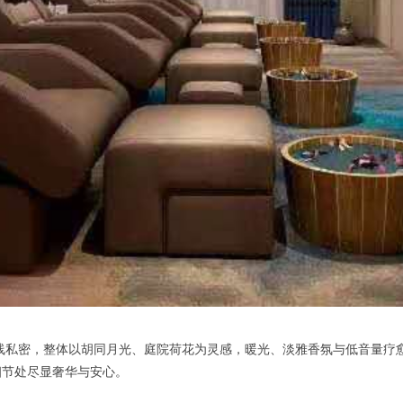
线私密，整体以胡同月光、庭院荷花为灵感，暖光、淡雅香氛与低音量疗
细节处尽显奢华与安心。