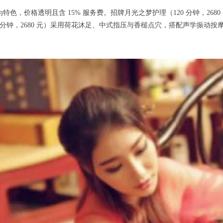
，价格透明且含 15% 服务费。招牌月光之梦护理（120 分钟，26
钟，2680 元）采用荷花沐足、中式指压与香槌点穴，搭配声学振动按摩床