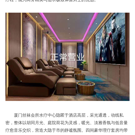
厦门丝袜会所水疗中心隐匿于酒店高层，采光通透，动线私
密，整体以胡同月光、庭院荷花为灵感，暖光、淡雅香氛与低音量
疗愈音乐交织，营造大隐于市的静谧氛围。四间豪华理疗套房均带