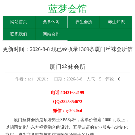
蓝梦会馆
网站首页
桑拿休闲
养生会所
养生知识
联系我们
网站合作
更新时间：2026-8-8 现已经收录1369条厦门丝袜会所信
息
厦门丝袜会所
作者：aqi 来源： 日期：2026-8-8 人气：
5
评论：
0
电话:13421632199
QQ:2825354672
微信：gs2020xd
厦门丝袜会所是顶奢男士SPA标杆，客单价普遍 1000 元以上，
以胡同文化与东方禅意融合的设计、五星认证的专业服务与定制化
疗程，成为商务精英与追求极致体验男士的优选。