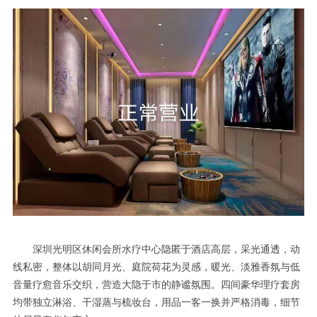
深圳光明区休闲会所水疗中心隐匿于酒店高层，采光通透，动
线私密，整体以胡同月光、庭院荷花为灵感，暖光、淡雅香氛与低
音量疗愈音乐交织，营造大隐于市的静谧氛围。四间豪华理疗套房
均带独立淋浴、干湿蒸与梳妆台，用品一客一换并严格消毒，细节