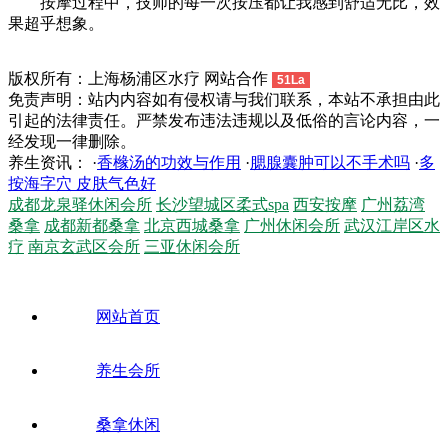
按摩过程中，技师的每一次按压都让我感到舒适无比，效
果超乎想象。
版权所有：上海杨浦区水疗 网站合作
51La
免责声明：站内内容如有侵权请与我们联系，本站不承担由此
引起的法律责任。严禁发布违法违规以及低俗的言论内容，一
经发现一律删除。
养生资讯： ·
香橼汤的功效与作用
·
腮腺囊肿可以不手术吗
·
多
按海字穴 皮肤气色好
成都龙泉驿休闲会所
长沙望城区柔式spa
西安按摩
广州荔湾
桑拿
成都新都桑拿
北京西城桑拿
广州休闲会所
武汉江岸区水
疗
南京玄武区会所
三亚休闲会所
网站首页
养生会所
桑拿休闲