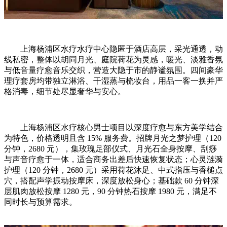
上海杨浦区水疗水疗中心隐匿于酒店高层，采光通透，动
线私密，整体以胡同月光、庭院荷花为灵感，暖光、淡雅香氛
与低音量疗愈音乐交织，营造大隐于市的静谧氛围。四间豪华
理疗套房均带独立淋浴、干湿蒸与梳妆台，用品一客一换并严
格消毒，细节处尽显奢华与安心。
上海杨浦区水疗核心男士项目以深度疗愈与东方美学结合
为特色，价格透明且含 15% 服务费。招牌月光之梦护理（120
分钟，2680 元），集玫瑰足部仪式、月光石全身按摩、刮痧
与声音疗愈于一体，适合商务出差后快速恢复状态；心灵涟漪
护理（120 分钟，2680 元）采用荷花沐足、中式指压与香槌点
穴，搭配声学振动按摩床，深度放松身心；基础款 60 分钟深
层肌肉放松按摩 1280 元，90 分钟热石按摩 1980 元，满足不
同时长与预算需求。