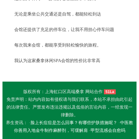
无论是乘坐公共交通还是自驾，都能轻松到达
会馆还提供了充足的停车位，让我不用担心停车问题
每次我来会馆，都能享受到轻松愉快的旅程。
我认为这家桑拿休闲SPA会馆的性价比非常高
版权所有：上海虹口区高端桑拿 网站合作
51La
免责声明：站内内容如有侵权请与我们联系，本站不承担由此引起
的法律责任。严禁发布违法违规以及低俗的言论内容，一经发现一
律删除。
养生资讯： ·
脸上长痘痘是怎么回事？有哪些护肤措施呢？
·
中医教
你善用入地金牛制作麻醉剂，可缓解肩
·
甲型流感会自愈吗
成都新津区会所
深圳南山男士spa
福州水疗
郑州桑拿
成都金牛区桑