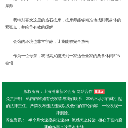
摩师
我特别喜欢这里的热石按摩，按摩师能够精准地找到我身体的
紧张点，并给予有效的缓解
会馆的环境也非常宁静，让我能够完全放松
作为一位母亲，我很高兴能找到一家适合全家的桑拿休闲SPA
会馆
版权所有：上海浦东新区会所 网站合作
51La
免责声明：站内内容如有侵权请与我们联系，本站不承担由此引起
的法律责任。严禁发布违法违规以及低俗的言论内容，一经发现一
律删除。
养生资讯： ·
半个月快速瘦身法速get
·
流感怎么传染
·
担心子宫内膜
薄的伤害？这里有方法