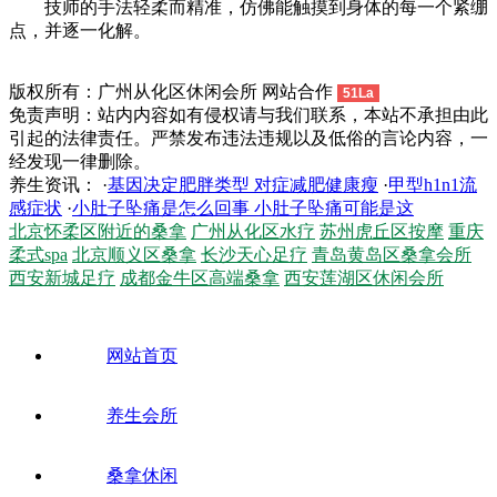
技师的手法轻柔而精准，仿佛能触摸到身体的每一个紧绷
点，并逐一化解。
版权所有：广州从化区休闲会所 网站合作
51La
免责声明：站内内容如有侵权请与我们联系，本站不承担由此
引起的法律责任。严禁发布违法违规以及低俗的言论内容，一
经发现一律删除。
养生资讯： ·
基因决定肥胖类型 对症减肥健康瘦
·
甲型h1n1流
感症状
·
小肚子坠痛是怎么回事 小肚子坠痛可能是这
北京怀柔区附近的桑拿
广州从化区水疗
苏州虎丘区按摩
重庆
柔式spa
北京顺义区桑拿
长沙天心足疗
青岛黄岛区桑拿会所
西安新城足疗
成都金牛区高端桑拿
西安莲湖区休闲会所
网站首页
养生会所
桑拿休闲