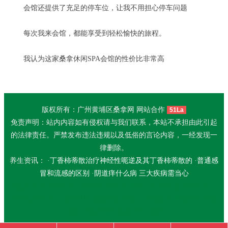
会馆还提供了充足的停车位，让我不用担心停车问题
每次我来会馆，都能享受到轻松愉快的旅程。
我认为这家桑拿休闲SPA会馆的性价比非常高
版权所有：广州黄埔区桑拿网 网站合作
51La
免责声明：站内内容如有侵权请与我们联系，本站不承担由此引起
的法律责任。严禁发布违法违规以及低俗的言论内容，一经发现一
律删除。
养生资讯： ·
丁香柿蒂散治疗神经性呃逆及其丁香柿蒂散的
·
普通感
冒和流感的区别
·
阴道痒什么病 三大疾病需当心
武汉汉阳区桑拿网
杭州滨江区会所
北京顺义区桑拿
杭州临安足疗
济南休闲会所
上海松江区桑拿会所
西安未央桑拿
北京通州区高端
桑拿
成都成华区会所
沈阳会所