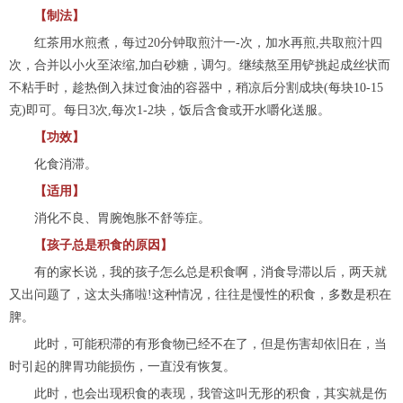
【制法】
红茶用水煎煮，每过20分钟取煎汁一-次，加水再煎,共取煎汁四
次，合并以小火至浓缩,加白砂糖，调匀。继续熬至用铲挑起成丝状而
不粘手时，趁热倒入抹过食油的容器中，稍凉后分割成块(每块10-15
克)即可。每日3次,每次1-2块，饭后含食或开水嚼化送服。
【功效】
化食消滞。
【适用】
消化不良、胃腕饱胀不舒等症。
【孩子总是积食的原因】
有的家长说，我的孩子怎么总是积食啊，消食导滞以后，两天就
又出问题了，这太头痛啦!这种情况，往往是慢性的积食，多数是积在
脾。
此时，可能积滞的有形食物已经不在了，但是伤害却依旧在，当
时引起的脾胃功能损伤，一直没有恢复。
此时，也会出现积食的表现，我管这叫无形的积食，其实就是伤