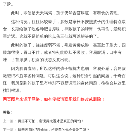
了脾。
此时，即使是天天喝粥，孩子仍然舌苔厚腻，有积食的表现。
这种情况，往往比较棘手，多数是家长不按照孩子的生理特点喂
食，长期给孩子吃各种肥甘厚味，导致孩子的脾胃一伤再伤，最终积
重难返。这就不是简单的吃点焦三仙就可以解决的了。
此时的孩子，往往瘦弱不堪，毛发黄稀成绺，甚至肚子胀大，四
肢却很瘦，胃口不佳，或者特别能吃却不吸收，容易腹泻，口中有
味，舌苔厚腻，积食的状态反复出现。
因为脾胃虚弱，所以这样的孩子抵抗力也弱，容易外感，容易咳
嗽缠绵不愈等各种问题。可以这么说，这种积食引起的问题，千奇百
怪，我所见到的孩子里有特别不容易调理的身体问题，往往会从这里
找到根源。
网页图片来源于网络，如有侵权请联系我们修改或删除！
标签：
上一篇：
胃癌不可怕，发现得太迟才是真正的可怕！
下一篇：
排毒养颜的7种食物，想要美的你今天吃了吗？