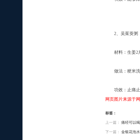
2、吴茱萸粥
材料：生姜2片
做法：粳米洗净
功效：止痛止呕
网页图片来源于
标签：
上一篇：
痛经可以喝
下一篇：
金银花泡水