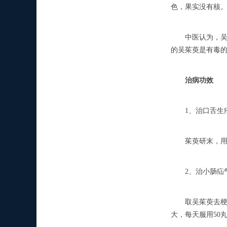
色，果实没有核
中医认为，吴茱
的吴茱萸是有毒
治病功效
1、治口舌生
茱萸研末，用醋
2、治小肠疝气
取吴茱萸去梗一
大，每天服用50