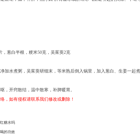
，葱白半根，粳米50克，吴茱萸2克
加水煮粥，吴茱萸研细末，等米熟后倒入锅里，加入葱白、生姜一起煮熟
，开窍散结，温中散寒，补脾暖胃。
网络，如有侵权请联系我们修改或删除！
红糖水吗
喝的功效