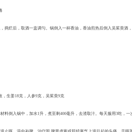
痛
捣烂后，取酒一盅调匀。锅倒入一杯香油，香油煎热后倒入吴茱萸酒，
生姜18克，人参9克，吴茱萸9克
倒入锅中，加水1升，煮至剩400毫升，去渣取汁。每天服用3吃，一次
止呕，温中补脾，治疗因 脾胃虚寒或肝经寒气上逆引起的头痛、干呕