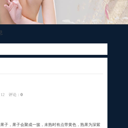
息
：
12
评论：
0
果子，果子会聚成一簇，未熟时有点带黄色，熟果为深紫