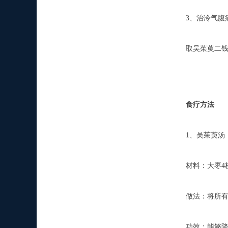
3、治冷气腹
取吴茱萸二钱，
食疗方法
1、吴茱萸汤
材料：大枣4枚，
做法：将所有材料
功效：能够降逆