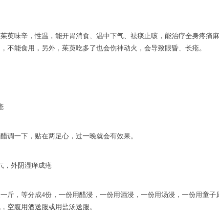
。
萸味辛，性温，能开胃消食、温中下气、祛痰止咳，能治疗全身疼痛麻
的，不能食用，另外，茱萸吃多了也会伤神动火，会导致眼昏、长疮。
疮
调一下，贴在两足心，过一晚就会有效果。
，外阴湿痒成疮
斤，等分成4份，一份用醋浸，一份用酒浸，一份用汤浸，一份用童子尿
丸，空腹用酒送服或用盐汤送服。