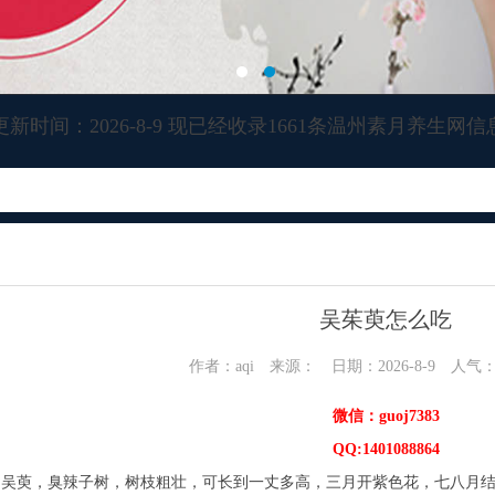
更新时间：2026-8-9 现已经收录1661条温州素月养生网信
吴茱萸怎么吃
作者：aqi 来源： 日期：2026-8-9 人气
微信：guoj7383
QQ:1401088864
萸，臭辣子树，树枝粗壮，可长到一丈多高，三月开紫色花，七八月结