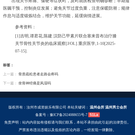
出现关节疼痛、僵硬等症状时，及时就医检查明确诊断；早期遵
医嘱干预，控制炎症发展；避免关节过度负重，注意保暖防潮；规律
作息与适度锻炼结合，维护关节功能，延缓病情进展。
参考资料：
[1]吉明,谭君花,陈建.汉防己甲素片联合塞来昔布治疗膝
关节骨性关节炎的临床观察[J/OL].重庆医学,1-10[2025-
07-15].
标签：
上一篇：
骨质疏松患者走路会疼吗
下一篇：
坐骨神经痛是风湿吗
版权所有：汝州市成资娱乐有限公司 本站关键词：
温州会所
温州男士会所
备案号：
豫ICP备2024088655号-7
51La
免责声明：站内内容如有侵权请与我们联系，本站不承担由此引起的法律责任。
严禁发布违法违规以及低俗的言论内容，一经发现一律删除。