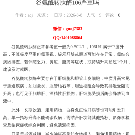
谷氨酰转肽酶106严重吗
作者：aqi 来源： 日期：2026-8-8 人气：
9
评论：
0
微信：guoj7383
QQ:1401088864
谷氨酰转肽酶正常参考值一般为0-50U/L，106U/L属于中度升
高，不算极度严重但需重视，提示肝脏或胆道可能存在异常，需结合
病因排查。若伴随乏力、黄疸、腹痛等症状，或持续升高超过1个月，
建议及时就医。
谷氨酰转肽酶主要存在于肝细胞和胆管上皮细胞，中度升高常见
于胆道疾病，如胆囊炎、胆管结石等，胆道梗阻会导致其排泄受阻而
升高；也可见于脂肪肝、酒精性肝损伤，肝细胞受损后酶会释放到血
液中。
此外，长期饮酒、服用药物、自身免疫性肝病等也可能引发升
高。单一指标升高不能确诊疾病，需结合肝功能其他指标、影像学检
查及临床症状综合判断，避免遗漏病因。
日常需戒酒戒烟，减少油腻高脂肪食物摄入，避免滥用药物；规