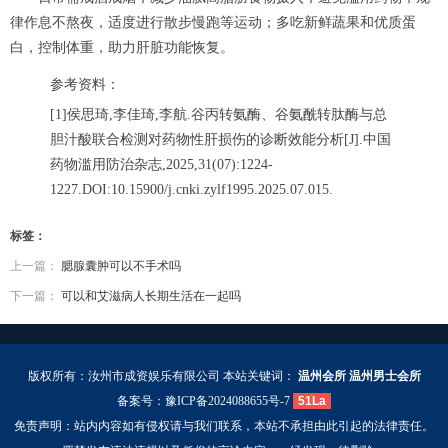
律作息不熬夜，适度进行散步慢跑等运动；多吃新鲜蔬果和优质蛋
白，控制体重，助力肝脏功能恢复。
参考资料：
[1]侯思琦,李佳琦,李航.谷丙转氨酶、谷氨酰转肽酶与总
胆汁酸联合检测对药物性肝损伤的诊断效能分析[J].中国
药物滥用防治杂志,2025,31(07):1224-
1227.DOI:10.15900/j.cnki.zylf1995.2025.07.015.
标签：
上一篇：
腮腺囊肿可以不手术吗
下一篇：
可以和艾滋病人长期生活在一起吗
版权所有：汝州市成资娱乐有限公司 本站关键词：
温州会所
温州男士会所
备案号：
豫ICP备2024088655号-7
51La
免责声明：站内内容如有侵权请与我们联系，本站不承担由此引起的法律责任。