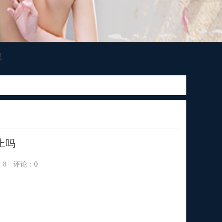
息
上吗
：
8
评论：
0