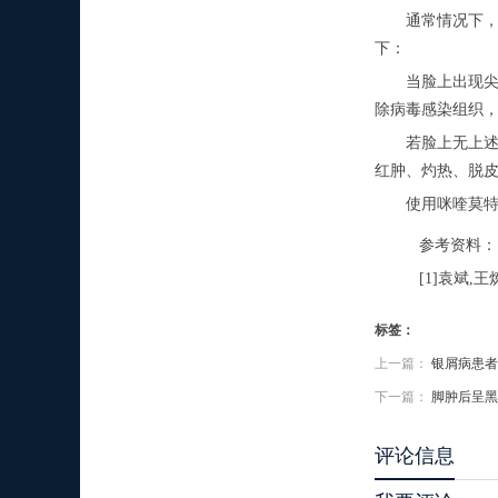
通常情况下，咪
下：
当脸上出现尖锐
除病毒感染组织
若脸上无上述病
红肿、灼热、脱
使用咪喹莫特乳
参考资料：
[1]袁斌,王
标签：
上一篇：
银屑病患者
下一篇：
脚肿后呈黑
评论信息