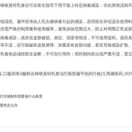
喹莫特乳膏仅可在医生指导下用于脸上特定病毒感染，非此类情况则不
湿疣、扁平疣等由人乳头瘤病毒引起的感染，且经医生评估适合使用时
，但需严格控制用量和使用频率，避免涂抹范围过大，防止对周围正常皮
毒感染，或存在皮肤破损、炎症、湿疹等情况，不可使用该药。该药具
皮等不适，还可能破坏皮肤屏障，加重原有皮肤问题，甚至导致感染扩散
膏前必须经医生诊断，不可自行用药；用药期间若出现严重不适，需立
炼.口服异维A酸联合咪喹莫特乳膏治疗面部扁平疣的疗效[J].西藏医药,2025,46(0
打生物制剂需要做什么检查
紫色怎么办