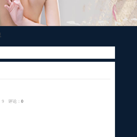
息
：
9
评论：
0