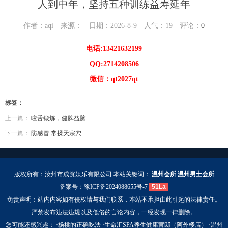
人到中年，坚持五种训练益寿延年
作者：aqi 来源： 日期：2026-8-9 人气：
19
评论：
0
电话:13421632199
QQ:2714208506
微信：qt2027qt
标签：
上一篇：
咬舌锻炼，健脾益脑
下一篇：
防感冒 常揉天宗穴
版权所有：汝州市成资娱乐有限公司 本站关键词：
温州会所
温州男士会所
备案号：
豫ICP备2024088655号-7
51La
免责声明：站内内容如有侵权请与我们联系，本站不承担由此引起的法律责任。
严禁发布违法违规以及低俗的言论内容，一经发现一律删除。
您可能还感兴趣： ·
杨桃的正确吃法
·
生命汇SPA养生健康官邸（阿外楼店）
·
温州